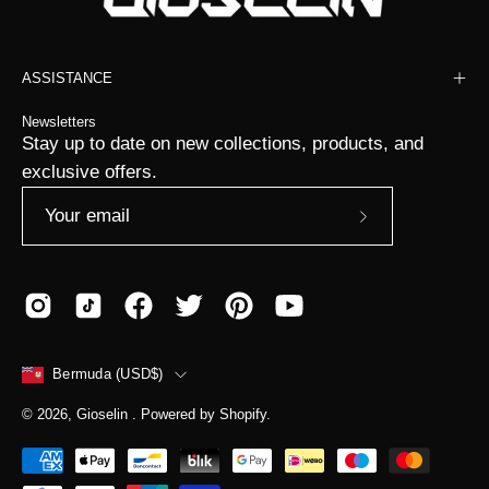
ASSISTANCE
Newsletters
Stay up to date on new collections, products, and
exclusive offers.
Subscribe
to
Our
Newsletter
COUNTRY
Bermuda (USD$)
© 2026,
Gioselin
.
Powered by
Shopify
.