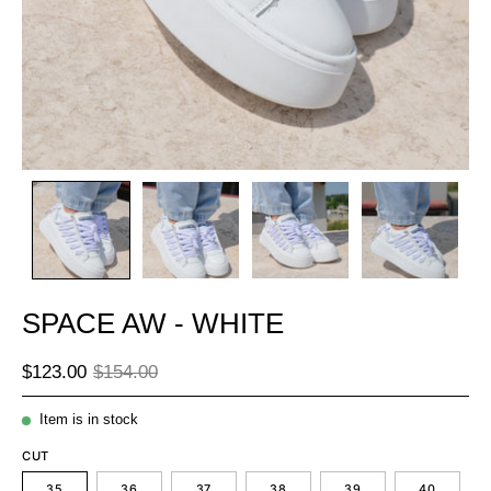
SPACE AW - WHITE
$123.00
$154.00
Item is in stock
CUT
35
36
37
38
39
40