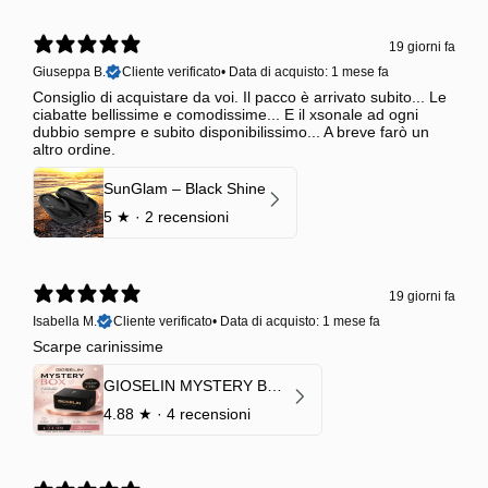
19 giorni fa
Giuseppa B.
Cliente verificato
•
Data di acquisto: 1 mese fa
Consiglio di acquistare da voi. Il pacco è arrivato subito... Le
ciabatte bellissime e comodissime... E il xsonale ad ogni
dubbio sempre e subito disponibilissimo... A breve farò un
altro ordine.
SunGlam – Black Shine
5
★ ·
2 recensioni
19 giorni fa
Isabella M.
Cliente verificato
•
Data di acquisto: 1 mese fa
Scarpe carinissime
GIOSELIN MYSTERY BOX | €24,99 → Valore garantito minimo €70
4.88
★ ·
4 recensioni