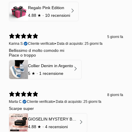
Regalo Pink Edition
4.88
★ ·
10 recensioni
5 giorni fa
Karina S.
Cliente verificato
•
Data di acquisto: 25 giorni fa
Bellissimo d molto comodo mi
Piace o troppo
Collier Denim in Argento
5
★ ·
1 recensione
8 giorni fa
Marta C.
Cliente verificato
•
Data di acquisto: 25 giorni fa
Scarpe super
GIOSELIN MYSTERY BOX | €24,99 → Valore garantito minimo €70
4.88
★ ·
4 recensioni