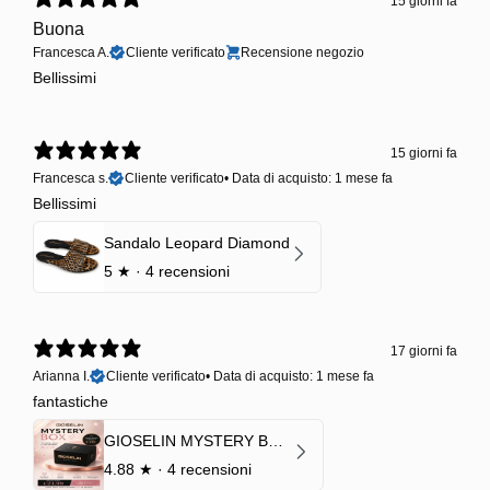
15 giorni fa
Buona
Francesca A.
Cliente verificato
Recensione negozio
Bellissimi
15 giorni fa
Francesca s.
Cliente verificato
•
Data di acquisto: 1 mese fa
Bellissimi
Sandalo Leopard Diamond
5
★ ·
4 recensioni
17 giorni fa
Arianna I.
Cliente verificato
•
Data di acquisto: 1 mese fa
fantastiche
GIOSELIN MYSTERY BOX | €24,99 → Valore garantito minimo €70
4.88
★ ·
4 recensioni