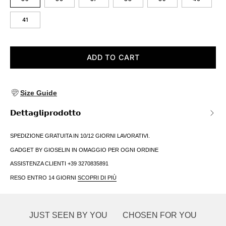
41
ADD TO CART
Size Guide
𝗗𝗲𝘁𝘁𝗮𝗴𝗹𝗶𝗽𝗿𝗼𝗱𝗼𝘁𝘁𝗼
SPEDIZIONE GRATUITA IN 10/12 GIORNI LAVORATIVI.
GADGET BY GIOSELIN IN OMAGGIO PER OGNI ORDINE
ASSISTENZA CLIENTI +39 3270835891
RESO ENTRO 14 GIORNI
SCOPRI DI PIÙ
JUST SEEN BY YOU
CHOSEN FOR YOU