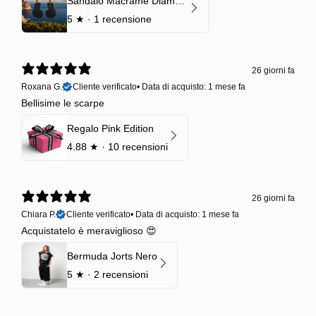
Sandalo Macramè Diamond Black Onyx
5
★ ·
1 recensione
26 giorni fa
Roxana G.
Cliente verificato
•
Data di acquisto: 1 mese fa
Bellisime le scarpe
Regalo Pink Edition
4.88
★ ·
10 recensioni
26 giorni fa
Chiara P.
Cliente verificato
•
Data di acquisto: 1 mese fa
Acquistatelo è meraviglioso 😍
Bermuda Jorts Nero
5
★ ·
2 recensioni