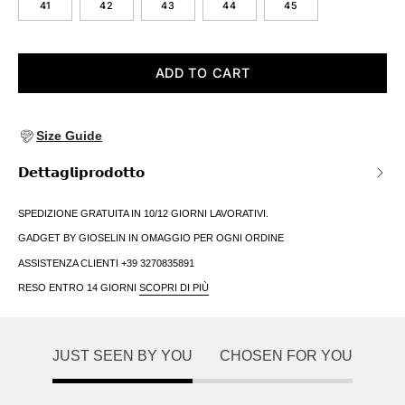
41
42
43
44
45
ADD TO CART
Size Guide
𝗗𝗲𝘁𝘁𝗮𝗴𝗹𝗶𝗽𝗿𝗼𝗱𝗼𝘁𝘁𝗼
SPEDIZIONE GRATUITA IN 10/12 GIORNI LAVORATIVI.
GADGET BY GIOSELIN IN OMAGGIO PER OGNI ORDINE
ASSISTENZA CLIENTI +39 3270835891
RESO ENTRO 14 GIORNI
SCOPRI DI PIÙ
JUST SEEN BY YOU
CHOSEN FOR YOU