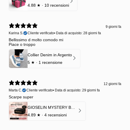
4.88
★ ·
10 recensioni
9 giorni fa
Karina S.
Cliente verificato
•
Data di acquisto: 28 giorni fa
Bellissimo d molto comodo mi
Piace o troppo
Collier Denim in Argento
5
★ ·
1 recensione
12 giorni fa
Marta C.
Cliente verificato
•
Data di acquisto: 29 giorni fa
Scarpe super
GIOSELIN MYSTERY BOX | €24,99 → Valore garantito minimo €70
4.89
★ ·
4 recensioni