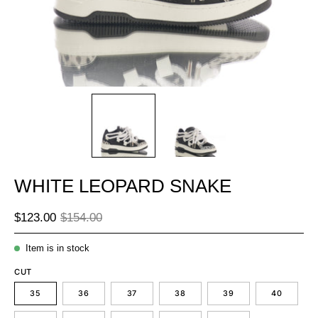
WHITE LEOPARD SNAKE
$123.00
$154.00
Item is in stock
CUT
35
36
37
38
39
40