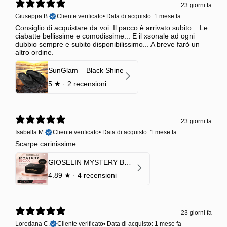
23 giorni fa
Giuseppa B.
Cliente verificato
•
Data di acquisto: 1 mese fa
Consiglio di acquistare da voi. Il pacco è arrivato subito... Le
ciabatte bellissime e comodissime... E il xsonale ad ogni
dubbio sempre e subito disponibilissimo... A breve farò un
altro ordine.
SunGlam – Black Shine
5
★ ·
2 recensioni
23 giorni fa
Isabella M.
Cliente verificato
•
Data di acquisto: 1 mese fa
Scarpe carinissime
GIOSELIN MYSTERY BOX | €24,99 → Valore garantito minimo €70
4.89
★ ·
4 recensioni
23 giorni fa
Loredana C.
Cliente verificato
•
Data di acquisto: 1 mese fa