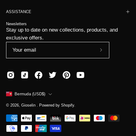
ASSISTANCE
Newsletters
Stay up to date on new collections, products, and
exclusive offers.
Subscribe
to
Our
Newsletter
COUNTRY
Bermuda (USD$)
© 2026,
Gioselin
.
Powered by
Shopify
.