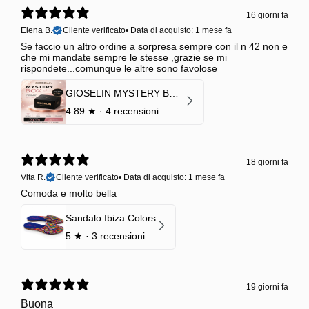
16 giorni fa
Elena B.
Cliente verificato
•
Data di acquisto: 1 mese fa
Se faccio un altro ordine a sorpresa sempre con il n 42 non e
che mi mandate sempre le stesse ,grazie se mi
rispondete...comunque le altre sono favolose
GIOSELIN MYSTERY BOX | €24,99 → Valore garantito minimo €70
4.89
★ ·
4 recensioni
18 giorni fa
Vita R.
Cliente verificato
•
Data di acquisto: 1 mese fa
Comoda e molto bella
Sandalo Ibiza Colors
5
★ ·
3 recensioni
19 giorni fa
Buona