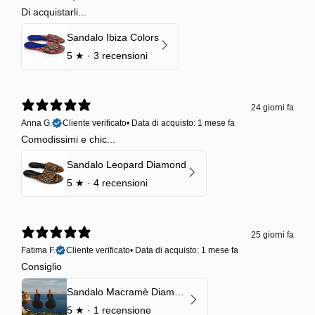
Di acquistarli...
Sandalo Ibiza Colors
5
★ ·
3 recensioni
24 giorni fa
Anna G.
Cliente verificato
•
Data di acquisto: 1 mese fa
Comodissimi e chic...
Sandalo Leopard Diamond
5
★ ·
4 recensioni
25 giorni fa
Fatima F.
Cliente verificato
•
Data di acquisto: 1 mese fa
Consiglio
Sandalo Macramè Diamond Black Onyx
5
★ ·
1 recensione