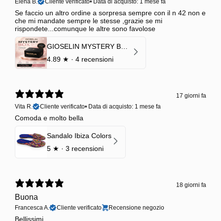
Elena B.
Cliente verificato
•
Data di acquisto: 1 mese fa
Se faccio un altro ordine a sorpresa sempre con il n 42 non e
che mi mandate sempre le stesse ,grazie se mi
rispondete...comunque le altre sono favolose
GIOSELIN MYSTERY BOX | €24,99 → Valore garantito minimo €70
4.89
★ ·
4 recensioni
17 giorni fa
Vita R.
Cliente verificato
•
Data di acquisto: 1 mese fa
Comoda e molto bella
Sandalo Ibiza Colors
5
★ ·
3 recensioni
18 giorni fa
Buona
Francesca A.
Cliente verificato
Recensione negozio
Bellissimi