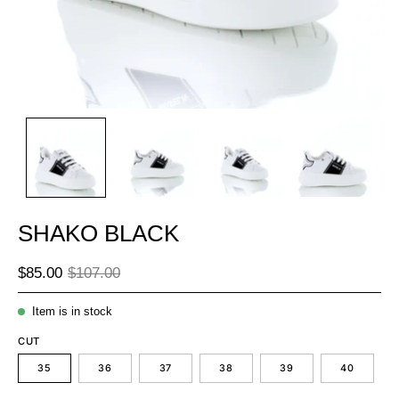
SHAKO BLACK
$85.00
$107.00
Item is in stock
CUT
35
36
37
38
39
40