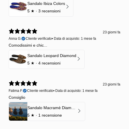
Sandalo Ibiza Colors
5
★ ·
3 recensioni
23 giorni fa
Anna G.
Cliente verificato
•
Data di acquisto: 1 mese fa
Comodissimi e chic...
Sandalo Leopard Diamond
5
★ ·
4 recensioni
23 giorni fa
Fatima F.
Cliente verificato
•
Data di acquisto: 1 mese fa
Consiglio
Sandalo Macramè Diamond Black Onyx
5
★ ·
1 recensione