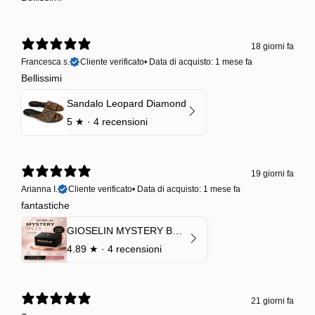
18 giorni fa
Francesca s.
Cliente verificato
•
Data di acquisto: 1 mese fa
Bellissimi
Sandalo Leopard Diamond
5
★ ·
4 recensioni
19 giorni fa
Arianna I.
Cliente verificato
•
Data di acquisto: 1 mese fa
fantastiche
GIOSELIN MYSTERY BOX | €24,99 → Valore garantito minimo €70
4.89
★ ·
4 recensioni
21 giorni fa