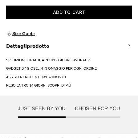
ADD TO CART
Size Guide
𝗗𝗲𝘁𝘁𝗮𝗴𝗹𝗶𝗽𝗿𝗼𝗱𝗼𝘁𝘁𝗼
SPEDIZIONE GRATUITA IN 10/12 GIORNI LAVORATIVI.
GADGET BY GIOSELIN IN OMAGGIO PER OGNI ORDINE
ASSISTENZA CLIENTI +39 3270835891
RESO ENTRO 14 GIORNI
SCOPRI DI PIÙ
JUST SEEN BY YOU
CHOSEN FOR YOU