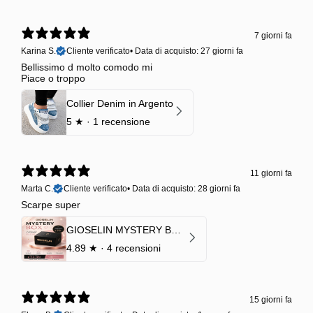
7 giorni fa
Karina S.
Cliente verificato
•
Data di acquisto: 27 giorni fa
Bellissimo d molto comodo mi
Piace o troppo
Collier Denim in Argento
5
★ ·
1 recensione
11 giorni fa
Marta C.
Cliente verificato
•
Data di acquisto: 28 giorni fa
Scarpe super
GIOSELIN MYSTERY BOX | €24,99 → Valore garantito minimo €70
4.89
★ ·
4 recensioni
15 giorni fa