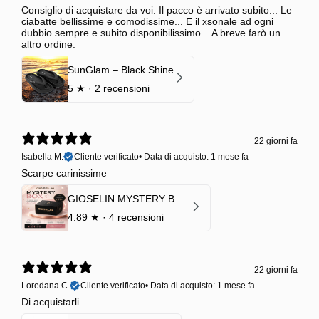
Consiglio di acquistare da voi. Il pacco è arrivato subito... Le
ciabatte bellissime e comodissime... E il xsonale ad ogni
dubbio sempre e subito disponibilissimo... A breve farò un
altro ordine.
SunGlam – Black Shine
5
★ ·
2 recensioni
22 giorni fa
Isabella M.
Cliente verificato
•
Data di acquisto: 1 mese fa
Scarpe carinissime
GIOSELIN MYSTERY BOX | €24,99 → Valore garantito minimo €70
4.89
★ ·
4 recensioni
22 giorni fa
Loredana C.
Cliente verificato
•
Data di acquisto: 1 mese fa
Di acquistarli...