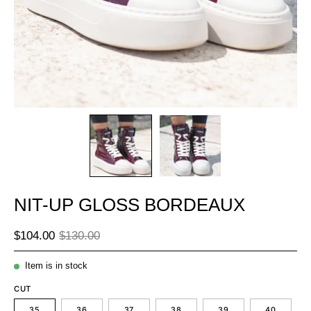
NIT-UP GLOSS BORDEAUX
$104.00
$130.00
Item is in stock
CUT
35
36
37
38
39
40