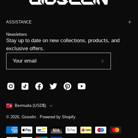
ASSISTANCE
Newsletters
Stay up to date on new collections, products, and
exclusive offers.
Subscribe
to
Our
Newsletter
COUNTRY
Bermuda (USD$)
© 2026,
Gioselin
.
Powered by
Shopify
.