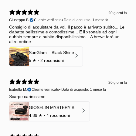
20 giorni fa
Giuseppa B.
Cliente verificato
•
Data di acquisto: 1 mese fa
Consiglio di acquistare da voi. Il pacco è arrivato subito... Le
ciabatte bellissime e comodissime... E il xsonale ad ogni
dubbio sempre e subito disponibilissimo... A breve farò un
altro ordine.
SunGlam – Black Shine
5
★ ·
2 recensioni
20 giorni fa
Isabella M.
Cliente verificato
•
Data di acquisto: 1 mese fa
Scarpe carinissime
GIOSELIN MYSTERY BOX | €24,99 → Valore garantito minimo €70
4.89
★ ·
4 recensioni