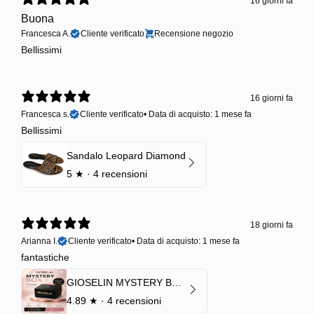
16 giorni fa
Buona
Francesca A.
Cliente verificato
Recensione negozio
Bellissimi
16 giorni fa
Francesca s.
Cliente verificato
•
Data di acquisto: 1 mese fa
Bellissimi
Sandalo Leopard Diamond
5
★ ·
4 recensioni
18 giorni fa
Arianna I.
Cliente verificato
•
Data di acquisto: 1 mese fa
fantastiche
GIOSELIN MYSTERY BOX | €24,99 → Valore garantito minimo €70
4.89
★ ·
4 recensioni