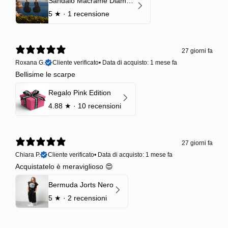
Sandalo Macramè Diamond Black Onyx
5
★ ·
1 recensione
27 giorni fa
Roxana G.
Cliente verificato
•
Data di acquisto: 1 mese fa
Bellisime le scarpe
Regalo Pink Edition
4.88
★ ·
10 recensioni
27 giorni fa
Chiara P.
Cliente verificato
•
Data di acquisto: 1 mese fa
Acquistatelo è meraviglioso 😍
Bermuda Jorts Nero
5
★ ·
2 recensioni