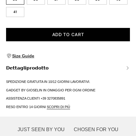
41
ADD TO CART
Size Guide
𝗗𝗲𝘁𝘁𝗮𝗴𝗹𝗶𝗽𝗿𝗼𝗱𝗼𝘁𝘁𝗼
SPEDIZIONE GRATUITA IN 10/12 GIORNI LAVORATIVI.
GADGET BY GIOSELIN IN OMAGGIO PER OGNI ORDINE
ASSISTENZA CLIENTI +39 3270835891
RESO ENTRO 14 GIORNI
SCOPRI DI PIÙ
JUST SEEN BY YOU
CHOSEN FOR YOU