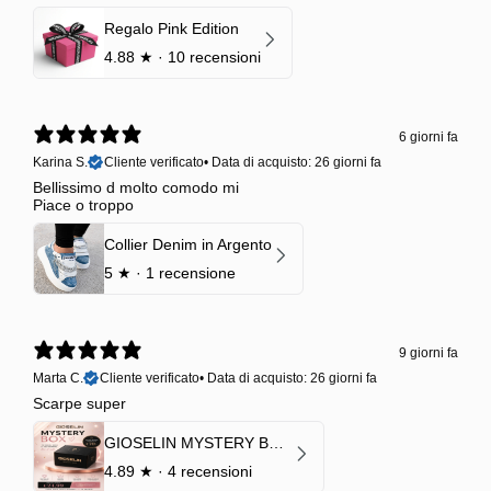
Regalo Pink Edition
4.88
★ ·
10 recensioni
6 giorni fa
Karina S.
Cliente verificato
•
Data di acquisto: 26 giorni fa
Bellissimo d molto comodo mi
Piace o troppo
Collier Denim in Argento
5
★ ·
1 recensione
9 giorni fa
Marta C.
Cliente verificato
•
Data di acquisto: 26 giorni fa
Scarpe super
GIOSELIN MYSTERY BOX | €24,99 → Valore garantito minimo €70
4.89
★ ·
4 recensioni