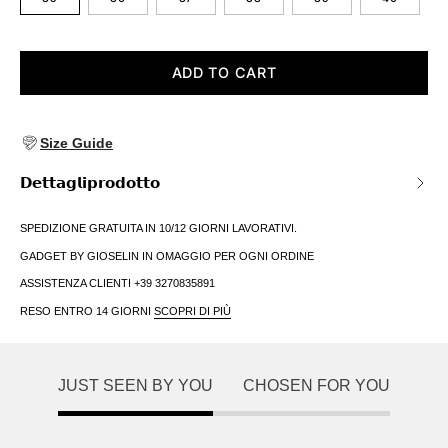
ADD TO CART
Size Guide
𝗗𝗲𝘁𝘁𝗮𝗴𝗹𝗶𝗽𝗿𝗼𝗱𝗼𝘁𝘁𝗼
SPEDIZIONE GRATUITA IN 10/12 GIORNI LAVORATIVI.
GADGET BY GIOSELIN IN OMAGGIO PER OGNI ORDINE
ASSISTENZA CLIENTI +39 3270835891
RESO ENTRO 14 GIORNI
SCOPRI DI PIÙ
JUST SEEN BY YOU
CHOSEN FOR YOU