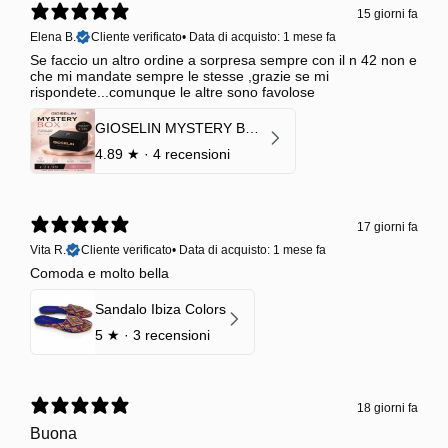
15 giorni fa
Elena B.
Cliente verificato
•
Data di acquisto: 1 mese fa
Se faccio un altro ordine a sorpresa sempre con il n 42 non e
che mi mandate sempre le stesse ,grazie se mi
rispondete...comunque le altre sono favolose
GIOSELIN MYSTERY BOX | €24,99 → Valore garantito minimo €70
4.89
★ ·
4 recensioni
17 giorni fa
Vita R.
Cliente verificato
•
Data di acquisto: 1 mese fa
Comoda e molto bella
Sandalo Ibiza Colors
5
★ ·
3 recensioni
18 giorni fa
Buona