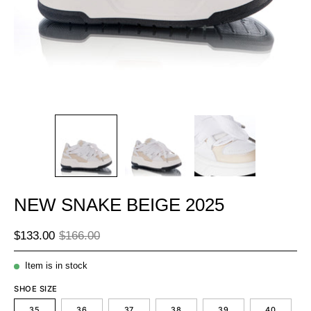
NEW SNAKE BEIGE 2025
$133.00
$166.00
Item is in stock
SHOE SIZE
35
36
37
38
39
40