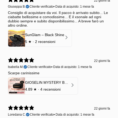
22 giorni fa
Giuseppa B.
Cliente verificato
•
Data di acquisto: 1 mese fa
Consiglio di acquistare da voi. Il pacco è arrivato subito... Le
ciabatte bellissime e comodissime... E il xsonale ad ogni
dubbio sempre e subito disponibilissimo... A breve farò un
altro ordine.
SunGlam – Black Shine
5
★ ·
2 recensioni
22 giorni fa
Isabella M.
Cliente verificato
•
Data di acquisto: 1 mese fa
Scarpe carinissime
GIOSELIN MYSTERY BOX | €24,99 → Valore garantito minimo €70
4.89
★ ·
4 recensioni
22 giorni fa
Loredana C.
Cliente verificato
•
Data di acquisto: 1 mese fa