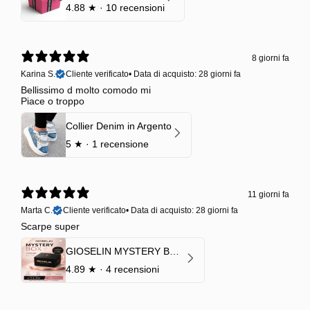
4.88
★ ·
10 recensioni
8 giorni fa
Karina S.
Cliente verificato
•
Data di acquisto: 28 giorni fa
Bellissimo d molto comodo mi
Piace o troppo
Collier Denim in Argento
5
★ ·
1 recensione
11 giorni fa
Marta C.
Cliente verificato
•
Data di acquisto: 28 giorni fa
Scarpe super
GIOSELIN MYSTERY BOX | €24,99 → Valore garantito minimo €70
4.89
★ ·
4 recensioni