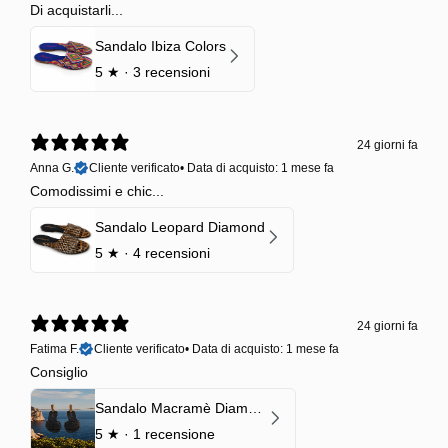
Di acquistarli...
Sandalo Ibiza Colors
5
★ ·
3 recensioni
24 giorni fa
Anna G.
Cliente verificato
•
Data di acquisto: 1 mese fa
Comodissimi e chic...
Sandalo Leopard Diamond
5
★ ·
4 recensioni
24 giorni fa
Fatima F.
Cliente verificato
•
Data di acquisto: 1 mese fa
Consiglio
Sandalo Macramè Diamond Black Onyx
5
★ ·
1 recensione