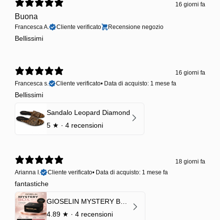
16 giorni fa
Buona
Francesca A.
Cliente verificato
Recensione negozio
Bellissimi
16 giorni fa
Francesca s.
Cliente verificato
•
Data di acquisto: 1 mese fa
Bellissimi
Sandalo Leopard Diamond
5
★ ·
4 recensioni
18 giorni fa
Arianna I.
Cliente verificato
•
Data di acquisto: 1 mese fa
fantastiche
GIOSELIN MYSTERY BOX | €24,99 → Valore garantito minimo €70
4.89
★ ·
4 recensioni