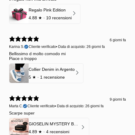
Regalo Pink Edition
4.88
★ ·
10 recensioni
6 giorni fa
Karina S.
Cliente verificato
•
Data di acquisto: 26 giorni fa
Bellissimo d molto comodo mi
Piace o troppo
Collier Denim in Argento
5
★ ·
1 recensione
9 giorni fa
Marta C.
Cliente verificato
•
Data di acquisto: 26 giorni fa
Scarpe super
GIOSELIN MYSTERY BOX | €24,99 → Valore garantito minimo €70
4.89
★ ·
4 recensioni