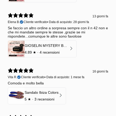
13 giorni fa
Elena B.
Cliente verificato
•
Data di acquisto: 28 giorni fa
Se faccio un altro ordine a sorpresa sempre con il n 42 non e
che mi mandate sempre le stesse ,grazie se mi
rispondete...comunque le altre sono favolose
GIOSELIN MYSTERY BOX | €24,99 → Valore garantito minimo €70
4.89
★ ·
4 recensioni
16 giorni fa
Vita R.
Cliente verificato
•
Data di acquisto: 1 mese fa
Comoda e molto bella
Sandalo Ibiza Colors
5
★ ·
3 recensioni