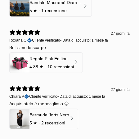
Sandalo Macramè Diamond Black Onyx
5
★ ·
1 recensione
27 giorni fa
Roxana G.
Cliente verificato
•
Data di acquisto: 1 mese fa
Bellisime le scarpe
Regalo Pink Edition
4.88
★ ·
10 recensioni
27 giorni fa
Chiara P.
Cliente verificato
•
Data di acquisto: 1 mese fa
Acquistatelo è meraviglioso 😍
Bermuda Jorts Nero
5
★ ·
2 recensioni