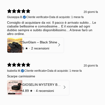
20 giorni fa
Giuseppa B.
Cliente verificato
•
Data di acquisto: 1 mese fa
Consiglio di acquistare da voi. Il pacco è arrivato subito... Le
ciabatte bellissime e comodissime... E il xsonale ad ogni
dubbio sempre e subito disponibilissimo... A breve farò un
altro ordine.
SunGlam – Black Shine
5
★ ·
2 recensioni
20 giorni fa
Isabella M.
Cliente verificato
•
Data di acquisto: 1 mese fa
Scarpe carinissime
GIOSELIN MYSTERY BOX | €24,99 → Valore garantito minimo €70
4.89
★ ·
4 recensioni