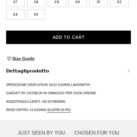
27
28
29
30
31
32
34
35
ADD TO CART
Size Guide
𝗗𝗲𝘁𝘁𝗮𝗴𝗹𝗶𝗽𝗿𝗼𝗱𝗼𝘁𝘁𝗼
SPEDIZIONE GRATUITA IN 10/12 GIORNI LAVORATIVI.
GADGET BY GIOSELIN IN OMAGGIO PER OGNI ORDINE
ASSISTENZA CLIENTI +39 3270835891
RESO ENTRO 14 GIORNI
SCOPRI DI PIÙ
JUST SEEN BY YOU
CHOSEN FOR YOU