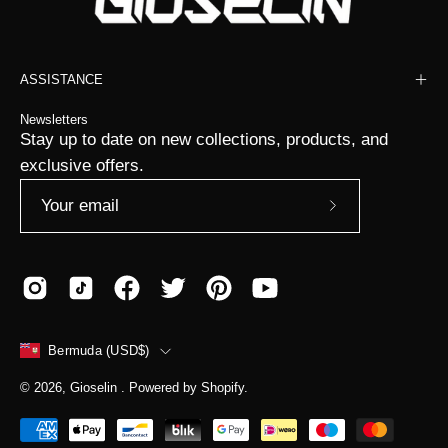
ASSISTANCE
Newsletters
Stay up to date on new collections, products, and
exclusive offers.
Subscribe
to
Our
Newsletter
COUNTRY
Bermuda (USD$)
© 2026,
Gioselin
.
Powered by
Shopify
.