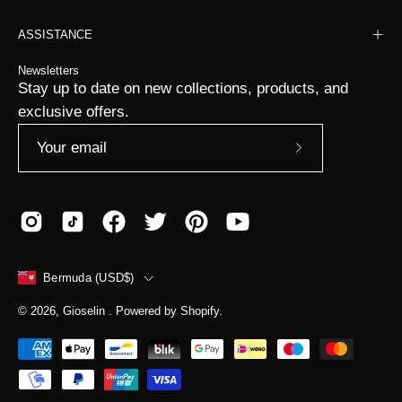
ASSISTANCE
Newsletters
Stay up to date on new collections, products, and
exclusive offers.
Subscribe
to
Our
Newsletter
COUNTRY
Bermuda (USD$)
© 2026,
Gioselin
.
Powered by
Shopify
.