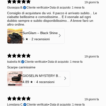
19 giorni fa
Giuseppa B.
Cliente verificato
•
Data di acquisto: 1 mese fa
Consiglio di acquistare da voi. Il pacco è arrivato subito... Le
ciabatte bellissime e comodissime... E il xsonale ad ogni
dubbio sempre e subito disponibilissimo... A breve farò un
altro ordine.
SunGlam – Black Shine
5
★ ·
2 recensioni
19 giorni fa
Isabella M.
Cliente verificato
•
Data di acquisto: 1 mese fa
Scarpe carinissime
GIOSELIN MYSTERY BOX | €24,99 → Valore garantito minimo €70
4.89
★ ·
4 recensioni
19 giorni fa
Loredana C.
Cliente verificato
•
Data di acquisto: 1 mese fa