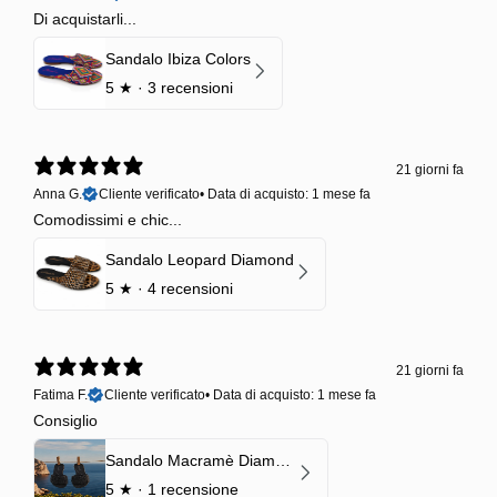
Di acquistarli...
Sandalo Ibiza Colors
5
★ ·
3 recensioni
21 giorni fa
Anna G.
Cliente verificato
•
Data di acquisto: 1 mese fa
Comodissimi e chic...
Sandalo Leopard Diamond
5
★ ·
4 recensioni
21 giorni fa
Fatima F.
Cliente verificato
•
Data di acquisto: 1 mese fa
Consiglio
Sandalo Macramè Diamond Black Onyx
5
★ ·
1 recensione