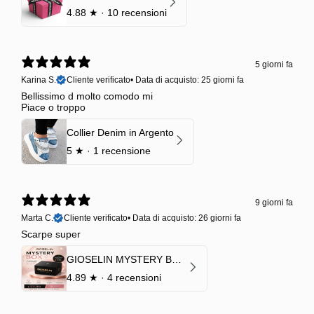
4.88
★ ·
10 recensioni
5 giorni fa
Karina S.
Cliente verificato
•
Data di acquisto: 25 giorni fa
Bellissimo d molto comodo mi
Piace o troppo
Collier Denim in Argento
5
★ ·
1 recensione
9 giorni fa
Marta C.
Cliente verificato
•
Data di acquisto: 26 giorni fa
Scarpe super
GIOSELIN MYSTERY BOX | €24,99 → Valore garantito minimo €70
4.89
★ ·
4 recensioni