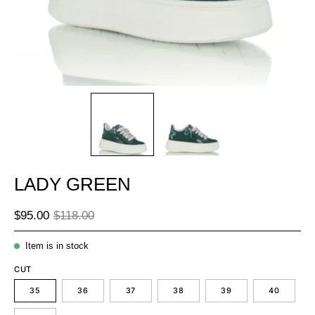
LADY GREEN
$95.00
$118.00
Item is in stock
CUT
35
36
37
38
39
40