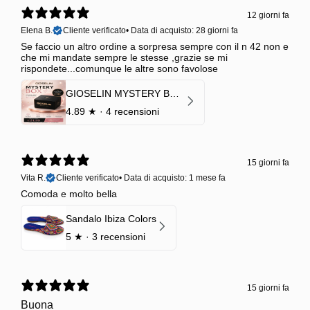
12 giorni fa
Elena B.
Cliente verificato
•
Data di acquisto: 28 giorni fa
Se faccio un altro ordine a sorpresa sempre con il n 42 non e
che mi mandate sempre le stesse ,grazie se mi
rispondete...comunque le altre sono favolose
GIOSELIN MYSTERY BOX | €24,99 → Valore garantito minimo €70
4.89
★ ·
4 recensioni
15 giorni fa
Vita R.
Cliente verificato
•
Data di acquisto: 1 mese fa
Comoda e molto bella
Sandalo Ibiza Colors
5
★ ·
3 recensioni
15 giorni fa
Buona