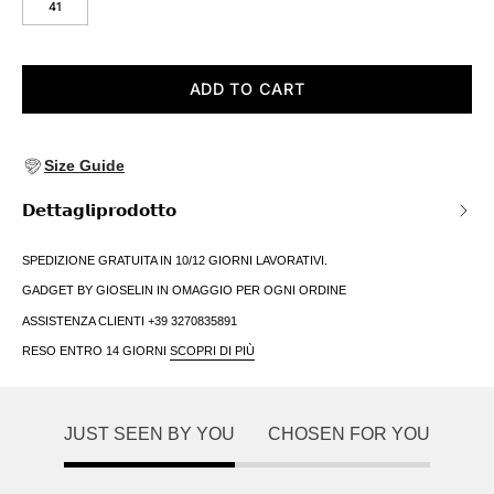
41
ADD TO CART
Size Guide
𝗗𝗲𝘁𝘁𝗮𝗴𝗹𝗶𝗽𝗿𝗼𝗱𝗼𝘁𝘁𝗼
SPEDIZIONE GRATUITA IN 10/12 GIORNI LAVORATIVI.
GADGET BY GIOSELIN IN OMAGGIO PER OGNI ORDINE
ASSISTENZA CLIENTI +39 3270835891
RESO ENTRO 14 GIORNI
SCOPRI DI PIÙ
JUST SEEN BY YOU
CHOSEN FOR YOU