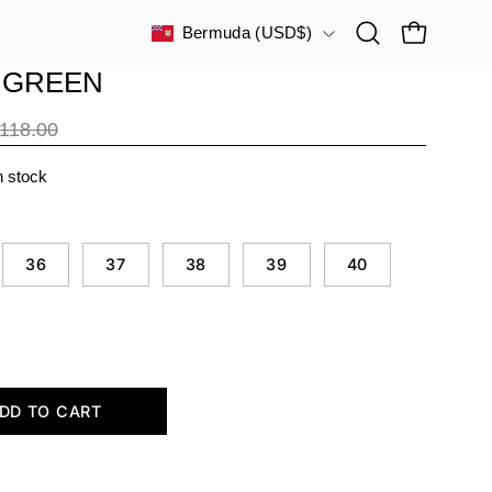
COUNTRY
Bermuda (USD$)
Open
OPEN CAR
search
 GREEN
bar
118.00
in stock
36
37
38
39
40
DD TO CART