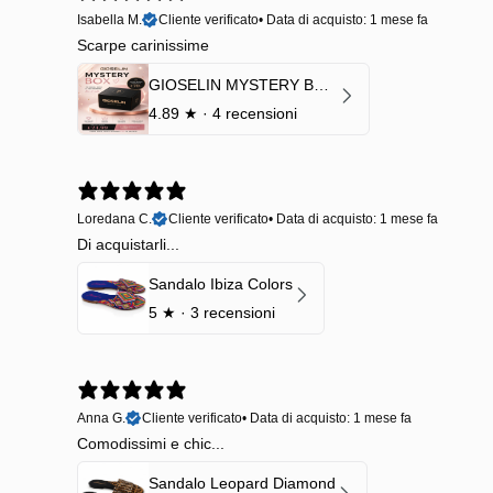
Isabella M.
Cliente verificato
•
Data di acquisto: 1 mese fa
Scarpe carinissime
GIOSELIN MYSTERY BOX | €24,99 → Valore garantito minimo €70
4.89
★ ·
4 recensioni
Loredana C.
Cliente verificato
•
Data di acquisto: 1 mese fa
Di acquistarli...
Sandalo Ibiza Colors
5
★ ·
3 recensioni
Anna G.
Cliente verificato
•
Data di acquisto: 1 mese fa
Comodissimi e chic...
Sandalo Leopard Diamond