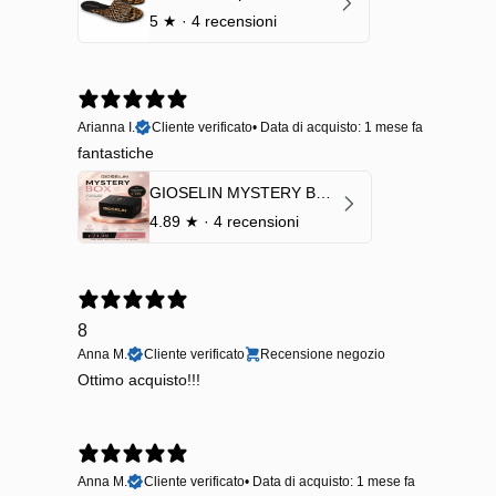
5
★ ·
4 recensioni
Arianna I.
Cliente verificato
•
Data di acquisto: 1 mese fa
fantastiche
GIOSELIN MYSTERY BOX | €24,99 → Valore garantito minimo €70
4.89
★ ·
4 recensioni
8
Anna M.
Cliente verificato
Recensione negozio
Ottimo acquisto!!!
Anna M.
Cliente verificato
•
Data di acquisto: 1 mese fa