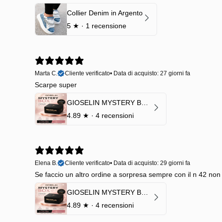
Collier Denim in Argento
5
★ ·
1 recensione
Marta C.
Cliente verificato
•
Data di acquisto: 27 giorni fa
Scarpe super
GIOSELIN MYSTERY BOX | €24,99 → Valore garantito minimo €70
4.89
★ ·
4 recensioni
Elena B.
Cliente verificato
•
Data di acquisto: 29 giorni fa
Se faccio un altro ordine a sorpresa sempre con il n 42 no
GIOSELIN MYSTERY BOX | €24,99 → Valore garantito minimo €70
4.89
★ ·
4 recensioni