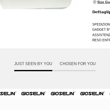
Size Gu
𝗗𝗲𝘁𝘁𝗮𝗴𝗹𝗶
SPEDIZIONE
GADGET BY
ASSISTENZA
RESO ENTR
JUST SEEN BY YOU
CHOSEN FOR YOU