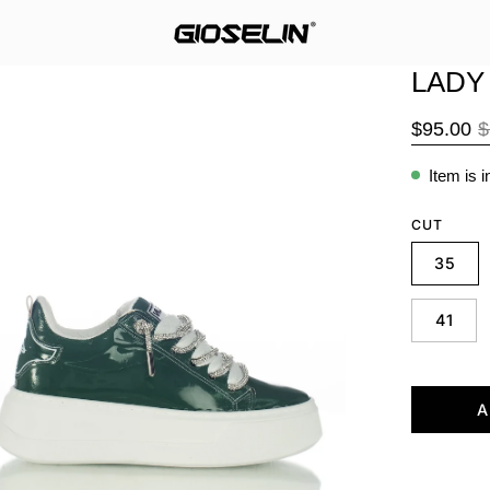
LADY
en
age
$95.00
$
htbox
Item is 
CUT
35
41
A