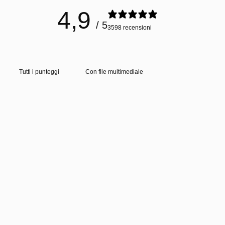
4,9
/ 5
3598 recensioni
Con file multimediale