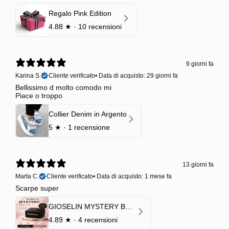
Regalo Pink Edition
4.88
★ ·
10 recensioni
9 giorni fa
Karina S.
Cliente verificato
•
Data di acquisto: 29 giorni fa
Bellissimo d molto comodo mi
Piace o troppo
Collier Denim in Argento
5
★ ·
1 recensione
13 giorni fa
Marta C.
Cliente verificato
•
Data di acquisto: 1 mese fa
Scarpe super
GIOSELIN MYSTERY BOX | €24,99 → Valore garantito minimo €70
4.89
★ ·
4 recensioni