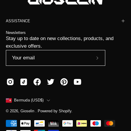
ASSISTANCE
Newsletters
Stay up to date on new collections, products, and
exclusive offers.
Subscribe
to
Our
Newsletter
COUNTRY
Bermuda (USD$)
© 2026,
Gioselin
.
Powered by
Shopify
.