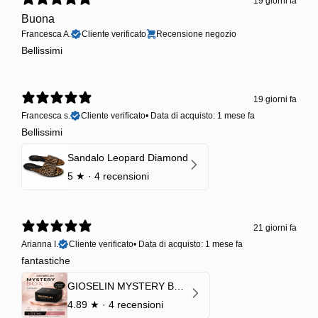
19 giorni fa
Buona
Francesca A.
Cliente verificato
Recensione negozio
Bellissimi
19 giorni fa
Francesca s.
Cliente verificato
•
Data di acquisto: 1 mese fa
Bellissimi
Sandalo Leopard Diamond
5
★ ·
4 recensioni
21 giorni fa
Arianna I.
Cliente verificato
•
Data di acquisto: 1 mese fa
fantastiche
GIOSELIN MYSTERY BOX | €24,99 → Valore garantito minimo €70
4.89
★ ·
4 recensioni