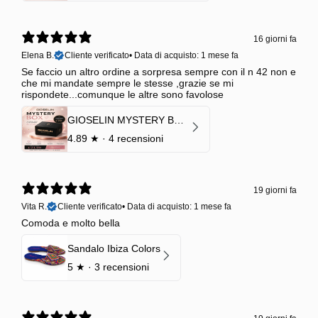
16 giorni fa
Elena B.
Cliente verificato
•
Data di acquisto: 1 mese fa
Se faccio un altro ordine a sorpresa sempre con il n 42 non e
che mi mandate sempre le stesse ,grazie se mi
rispondete...comunque le altre sono favolose
GIOSELIN MYSTERY BOX | €24,99 → Valore garantito minimo €70
4.89
★ ·
4 recensioni
19 giorni fa
Vita R.
Cliente verificato
•
Data di acquisto: 1 mese fa
Comoda e molto bella
Sandalo Ibiza Colors
5
★ ·
3 recensioni