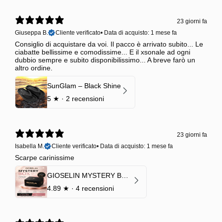
23 giorni fa
Giuseppa B.
Cliente verificato
•
Data di acquisto: 1 mese fa
Consiglio di acquistare da voi. Il pacco è arrivato subito... Le
ciabatte bellissime e comodissime... E il xsonale ad ogni
dubbio sempre e subito disponibilissimo... A breve farò un
altro ordine.
SunGlam – Black Shine
5
★ ·
2 recensioni
23 giorni fa
Isabella M.
Cliente verificato
•
Data di acquisto: 1 mese fa
Scarpe carinissime
GIOSELIN MYSTERY BOX | €24,99 → Valore garantito minimo €70
4.89
★ ·
4 recensioni