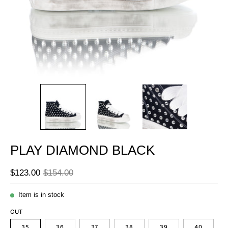
PLAY DIAMOND BLACK
$123.00
$154.00
Item is in stock
CUT
35
36
37
38
39
40