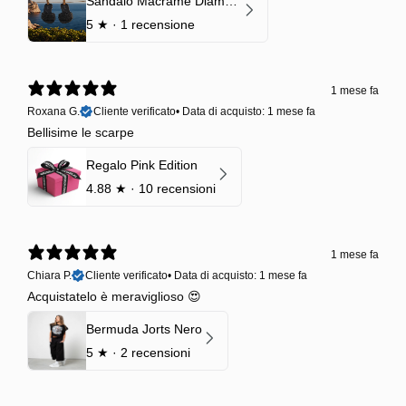
Sandalo Macramè Diamond Black Onyx
5
★ ·
1 recensione
1 mese fa
Roxana G.
Cliente verificato
•
Data di acquisto: 1 mese fa
Bellisime le scarpe
Regalo Pink Edition
4.88
★ ·
10 recensioni
1 mese fa
Chiara P.
Cliente verificato
•
Data di acquisto: 1 mese fa
Acquistatelo è meraviglioso 😍
Bermuda Jorts Nero
5
★ ·
2 recensioni