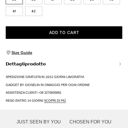
41
42
ADD TO CART
Size Guide
𝗗𝗲𝘁𝘁𝗮𝗴𝗹𝗶𝗽𝗿𝗼𝗱𝗼𝘁𝘁𝗼
SPEDIZIONE GRATUITA IN 10/12 GIORNI LAVORATIVI.
GADGET BY GIOSELIN IN OMAGGIO PER OGNI ORDINE
ASSISTENZA CLIENTI +39 3270835891
RESO ENTRO 14 GIORNI
SCOPRI DI PIÙ
JUST SEEN BY YOU
CHOSEN FOR YOU