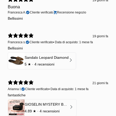
19 giorni fa
Buona
Francesca A.
Cliente verificato
Recensione negozio
Bellissimi
19 giorni fa
Francesca s.
Cliente verificato
•
Data di acquisto: 1 mese fa
Bellissimi
Sandalo Leopard Diamond
5
★ ·
4 recensioni
21 giorni fa
Arianna I.
Cliente verificato
•
Data di acquisto: 1 mese fa
fantastiche
GIOSELIN MYSTERY BOX | €24,99 → Valore garantito minimo €70
4.89
★ ·
4 recensioni