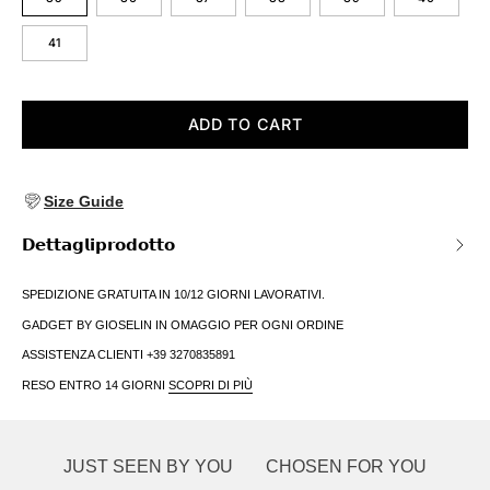
41
ADD TO CART
Size Guide
𝗗𝗲𝘁𝘁𝗮𝗴𝗹𝗶𝗽𝗿𝗼𝗱𝗼𝘁𝘁𝗼
SPEDIZIONE GRATUITA IN 10/12 GIORNI LAVORATIVI.
GADGET BY GIOSELIN IN OMAGGIO PER OGNI ORDINE
ASSISTENZA CLIENTI +39 3270835891
RESO ENTRO 14 GIORNI
SCOPRI DI PIÙ
JUST SEEN BY YOU
CHOSEN FOR YOU