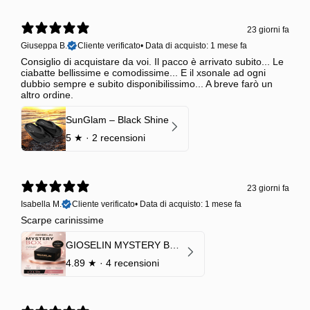
23 giorni fa
Giuseppa B.
Cliente verificato
•
Data di acquisto: 1 mese fa
Consiglio di acquistare da voi. Il pacco è arrivato subito... Le
ciabatte bellissime e comodissime... E il xsonale ad ogni
dubbio sempre e subito disponibilissimo... A breve farò un
altro ordine.
SunGlam – Black Shine
5
★ ·
2 recensioni
23 giorni fa
Isabella M.
Cliente verificato
•
Data di acquisto: 1 mese fa
Scarpe carinissime
GIOSELIN MYSTERY BOX | €24,99 → Valore garantito minimo €70
4.89
★ ·
4 recensioni