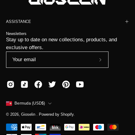
ASSISTANCE
Newsletters
Stay up to date on new collections, products, and
exclusive offers.
Subscribe
to
Our
Newsletter
COUNTRY
Bermuda (USD$)
© 2026,
Gioselin
.
Powered by
Shopify
.