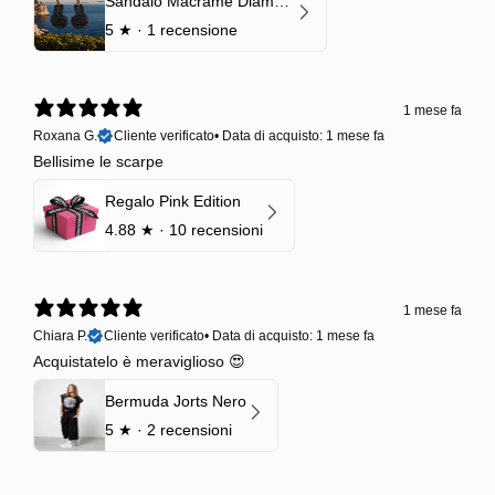
Sandalo Macramè Diamond Black Onyx
5
★ ·
1 recensione
1 mese fa
Roxana G.
Cliente verificato
•
Data di acquisto: 1 mese fa
Bellisime le scarpe
Regalo Pink Edition
4.88
★ ·
10 recensioni
1 mese fa
Chiara P.
Cliente verificato
•
Data di acquisto: 1 mese fa
Acquistatelo è meraviglioso 😍
Bermuda Jorts Nero
5
★ ·
2 recensioni