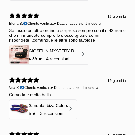
16 giorni fa
Elena B.
Cliente verificato
•
Data di acquisto: 1 mese fa
Se faccio un altro ordine a sorpresa sempre con il n 42 non e
che mi mandate sempre le stesse ,grazie se mi
rispondete...comunque le altre sono favolose
GIOSELIN MYSTERY BOX | €24,99 → Valore garantito minimo €70
4.89
★ ·
4 recensioni
19 giorni fa
Vita R.
Cliente verificato
•
Data di acquisto: 1 mese fa
Comoda e molto bella
Sandalo Ibiza Colors
5
★ ·
3 recensioni