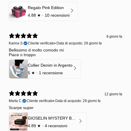
Regalo Pink Edition
4.88
★ ·
10 recensioni
9 giorni fa
Karina S.
Cliente verificato
•
Data di acquisto: 29 giorni fa
Bellissimo d molto comodo mi
Piace o troppo
Collier Denim in Argento
5
★ ·
1 recensione
12 giorni fa
Marta C.
Cliente verificato
•
Data di acquisto: 29 giorni fa
Scarpe super
GIOSELIN MYSTERY BOX | €24,99 → Valore garantito minimo €70
4.89
★ ·
4 recensioni