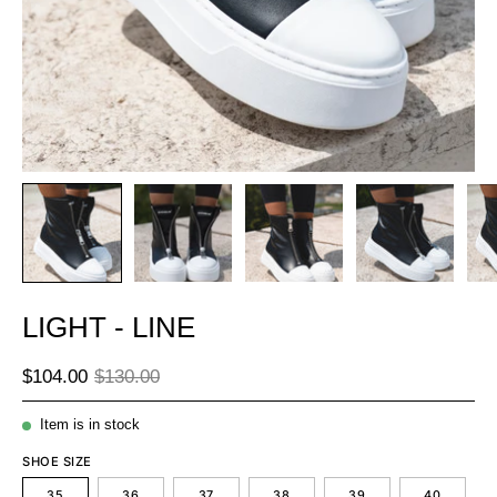
LIGHT - LINE
$104.00
$130.00
Item is in stock
SHOE SIZE
35
36
37
38
39
40