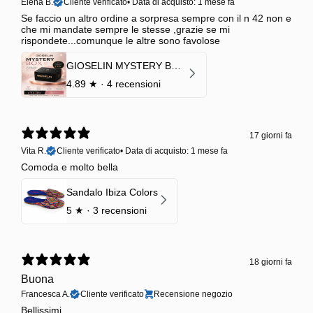
Elena B.
Cliente verificato
•
Data di acquisto: 1 mese fa
Se faccio un altro ordine a sorpresa sempre con il n 42 non e
che mi mandate sempre le stesse ,grazie se mi
rispondete...comunque le altre sono favolose
GIOSELIN MYSTERY BOX | €24,99 → Valore garantito minimo €70
4.89
★ ·
4 recensioni
17 giorni fa
Vita R.
Cliente verificato
•
Data di acquisto: 1 mese fa
Comoda e molto bella
Sandalo Ibiza Colors
5
★ ·
3 recensioni
18 giorni fa
Buona
Francesca A.
Cliente verificato
Recensione negozio
Bellissimi