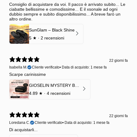
Consiglio di acquistare da voi. Il pacco è arrivato subito... Le
ciabatte bellissime e comodissime... E il xsonale ad ogni
dubbio sempre e subito disponibilissimo... A breve farò un
altro ordine.
SunGlam – Black Shine
5
★ ·
2 recensioni
22 giorni fa
Isabella M.
Cliente verificato
•
Data di acquisto: 1 mese fa
Scarpe carinissime
GIOSELIN MYSTERY BOX | €24,99 → Valore garantito minimo €70
4.89
★ ·
4 recensioni
22 giorni fa
Loredana C.
Cliente verificato
•
Data di acquisto: 1 mese fa
Di acquistarli...