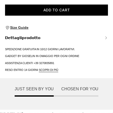
ADD TO CART
Size Guide
𝗗𝗲𝘁𝘁𝗮𝗴𝗹𝗶𝗽𝗿𝗼𝗱𝗼𝘁𝘁𝗼
SPEDIZIONE GRATUITA IN 10/12 GIORNI LAVORATIVI.
GADGET BY GIOSELIN IN OMAGGIO PER OGNI ORDINE
ASSISTENZA CLIENTI +39 3270835891
RESO ENTRO 14 GIORNI
SCOPRI DI PIÙ
JUST SEEN BY YOU
CHOSEN FOR YOU