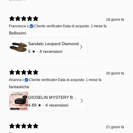
18 giorni fa
Francesca s.
Cliente verificato
•
Data di acquisto: 1 mese fa
Bellissimi
Sandalo Leopard Diamond
5
★ ·
4 recensioni
20 giorni fa
Arianna I.
Cliente verificato
•
Data di acquisto: 1 mese fa
fantastiche
GIOSELIN MYSTERY BOX | €24,99 → Valore garantito minimo €70
4.89
★ ·
4 recensioni
21 giorni fa