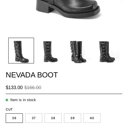
NEVADA BOOT
$133.00
$166.00
Item is in stock
CUT
36
37
38
39
40