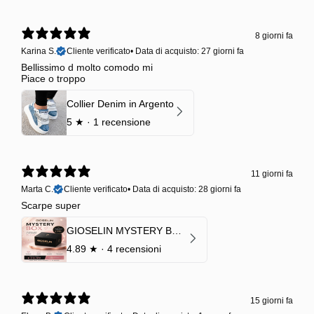
8 giorni fa
Karina S.
Cliente verificato
•
Data di acquisto: 27 giorni fa
Bellissimo d molto comodo mi
Piace o troppo
Collier Denim in Argento
5
★ ·
1 recensione
11 giorni fa
Marta C.
Cliente verificato
•
Data di acquisto: 28 giorni fa
Scarpe super
GIOSELIN MYSTERY BOX | €24,99 → Valore garantito minimo €70
4.89
★ ·
4 recensioni
15 giorni fa