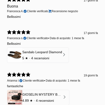
17 giorni fa
Buona
Francesca A.
Cliente verificato
Recensione negozio
Bellissimi
17 giorni fa
Francesca s.
Cliente verificato
•
Data di acquisto: 1 mese fa
Bellissimi
Sandalo Leopard Diamond
5
★ ·
4 recensioni
19 giorni fa
Arianna I.
Cliente verificato
•
Data di acquisto: 1 mese fa
fantastiche
GIOSELIN MYSTERY BOX | €24,99 → Valore garantito minimo €70
4.89
★ ·
4 recensioni