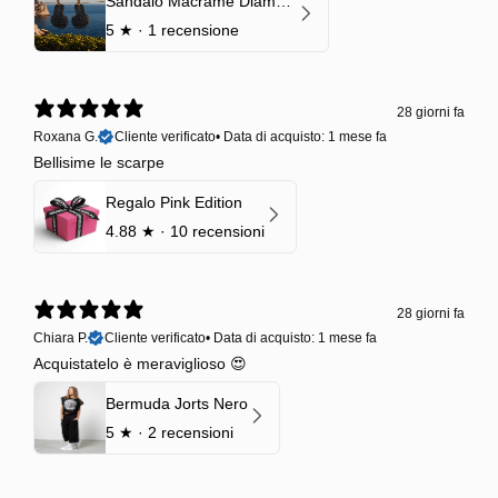
Sandalo Macramè Diamond Black Onyx
5
★ ·
1 recensione
28 giorni fa
Roxana G.
Cliente verificato
•
Data di acquisto: 1 mese fa
Bellisime le scarpe
Regalo Pink Edition
4.88
★ ·
10 recensioni
28 giorni fa
Chiara P.
Cliente verificato
•
Data di acquisto: 1 mese fa
Acquistatelo è meraviglioso 😍
Bermuda Jorts Nero
5
★ ·
2 recensioni