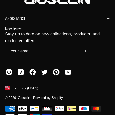
ASSISTANCE
Newsletters
Stay up to date on new collections, products, and
exclusive offers.
Subscribe
to
Our
Newsletter
COUNTRY
Bermuda (USD$)
© 2026,
Gioselin
.
Powered by
Shopify
.