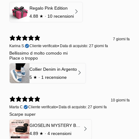
Regalo Pink Edition
4.88
★ ·
10 recensioni
7 giorni fa
Karina S.
Cliente verificato
•
Data di acquisto: 27 giorni fa
Bellissimo d molto comodo mi
Piace o troppo
Collier Denim in Argento
5
★ ·
1 recensione
10 giorni fa
Marta C.
Cliente verificato
•
Data di acquisto: 27 giorni fa
Scarpe super
GIOSELIN MYSTERY BOX | €24,99 → Valore garantito minimo €70
4.89
★ ·
4 recensioni