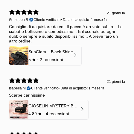
21 giorni fa
Giuseppa B.
Cliente verificato
•
Data di acquisto: 1 mese fa
Consiglio di acquistare da voi. Il pacco è arrivato subito... Le
ciabatte bellissime e comodissime... E il xsonale ad ogni
dubbio sempre e subito disponibilissimo... A breve farò un
altro ordine.
SunGlam – Black Shine
5
★ ·
2 recensioni
21 giorni fa
Isabella M.
Cliente verificato
•
Data di acquisto: 1 mese fa
Scarpe carinissime
GIOSELIN MYSTERY BOX | €24,99 → Valore garantito minimo €70
4.89
★ ·
4 recensioni