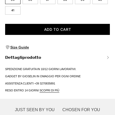
41
ADD TO CART
Size Guide
𝗗𝗲𝘁𝘁𝗮𝗴𝗹𝗶𝗽𝗿𝗼𝗱𝗼𝘁𝘁𝗼
SPEDIZIONE GRATUITA IN 10/12 GIORNI LAVORATIVI.
GADGET BY GIOSELIN IN OMAGGIO PER OGNI ORDINE
ASSISTENZA CLIENTI +39 3270835891
RESO ENTRO 14 GIORNI
SCOPRI DI PIÙ
JUST SEEN BY YOU
CHOSEN FOR YOU