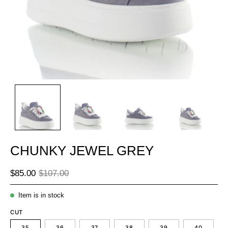
CHUNKY JEWEL GREY
$85.00
$107.00
Item is in stock
CUT
35
36
37
38
39
40